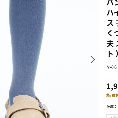
バ
ハ
ス
く
夫
ト
なめら
1,
積算
在庫