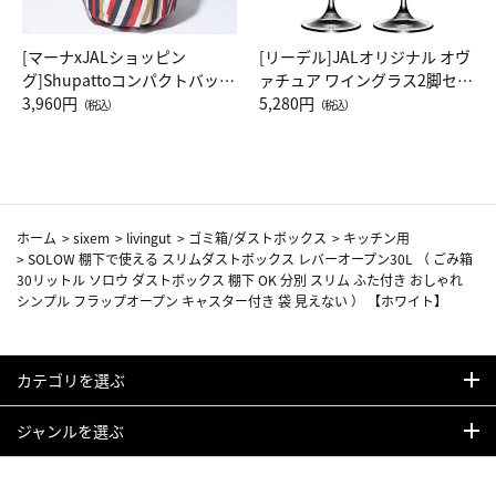
[マーナxJALショッピン
[リーデル]JALオリジナル オヴ
グ]Shupattoコンパクトバッグ
ァチュア ワイングラス2脚セッ
Drop JAL客室乗務員（LC）ス
3,960円
ト（レッドワイン）
5,280円
（税込）
（税込）
カーフ柄
ホーム
>
sixem
>
livingut
>
ゴミ箱/ダストボックス
>
キッチン用
>
SOLOW 棚下で使える スリムダストボックス レバーオープン30L （ ごみ箱
30リットル ソロウ ダストボックス 棚下 OK 分別 スリム ふた付き おしゃれ
シンプル フラップオープン キャスター付き 袋 見えない ） 【ホワイト】
カテゴリを選ぶ
ジャンルを選ぶ