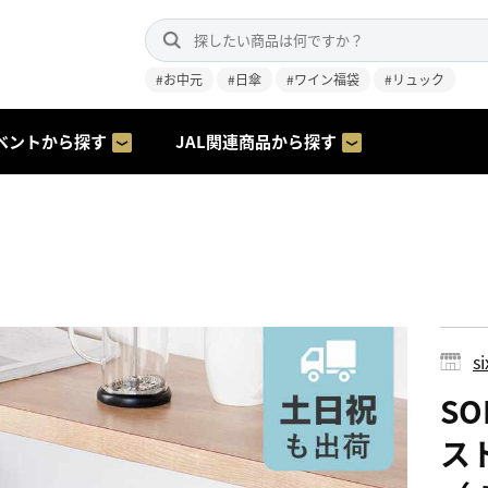
#お中元
#日傘
#ワイン福袋
#リュック
ベントから探す
JAL関連商品から探す
s
S
ス