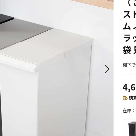
（ 
ス
ム
ラ
袋
棚下で
4,
積算
在庫