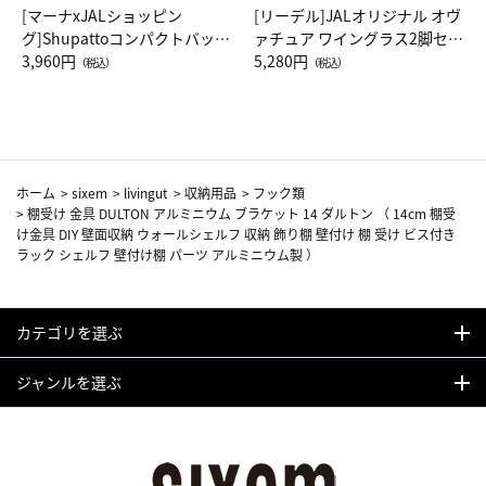
[マーナxJALショッピン
[リーデル]JALオリジナル オヴ
グ]Shupattoコンパクトバッグ
ァチュア ワイングラス2脚セッ
Drop JAL客室乗務員（LC）ス
3,960円
ト（レッドワイン）
5,280円
（税込）
（税込）
カーフ柄
ホーム
>
sixem
>
livingut
>
収納用品
>
フック類
>
棚受け 金具 DULTON アルミニウム ブラケット 14 ダルトン （ 14cm 棚受
け金具 DIY 壁面収納 ウォールシェルフ 収納 飾り棚 壁付け 棚 受け ビス付き
ラック シェルフ 壁付け棚 パーツ アルミニウム製 ）
カテゴリを選ぶ
ジャンルを選ぶ