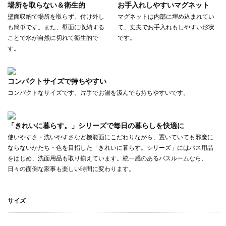
場所を取らない＆衛生的
お手入れしやすいマグネット
壁面収納で場所を取らず、付け外し
マグネットは内部に埋め込まれてい
も簡単です。また、壁面に収納する
て、丈夫でお手入れもしやすい形状
ことで水が自然に切れて衛生的で
です。
す。
コンパクトサイズで持ちやすい
コンパクトなサイズです。片手でお湯を汲んでも持ちやすいです。
「きれいに暮らす。」シリーズで毎日の暮らしを快適に
使いやすさ・洗いやすさなど機能面にこだわりながら、置いていても邪魔に
ならないかたち・色を目指した「きれいに暮らす。シリーズ」にはバス用品
をはじめ、洗面用品も取り揃えています。統一感のあるバスルームなら、
日々の面倒な家事も楽しい時間に変わります。
サイズ