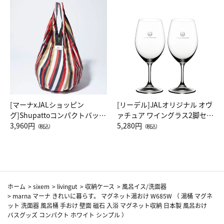
[マーナxJALショッピン
[リーデル]JALオリジナル オヴ
グ]Shupattoコンパクトバッグ
ァチュア ワイングラス2脚セッ
Drop JAL客室乗務員（LC）ス
3,960円
ト（レッドワイン）
5,280円
（税込）
（税込）
カーフ柄
ホーム
>
sixem
>
livingut
>
収納ケース
>
風呂イス/洗面器
>
marna マーナ きれいに暮らす。 マグネット湯おけ W685W （ 湯桶 マグネ
ット 洗面器 風呂桶 手おけ 壁面 磁石 入浴 マグネット収納 日本製 風呂おけ
バスグッズ コンパクト ホワイト シンプル ）