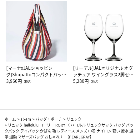
[マーナxJALショッピン
[リーデル]JALオリジナル オヴ
グ]Shupattoコンパクトバッグ
ァチュア ワイングラス2脚セッ
Drop JAL客室乗務員（LC）ス
3,960円
ト（レッドワイン）
5,280円
（税込）
（税込）
カーフ柄
ホーム
>
sixem
>
バッグ・ポーチ
>
リュック
>
リュック hellolulu ローリー RORY （ ハロルル リュックサック バッグ バッ
クパック デイパック かばん 鞄 レディース メンズ 巾着 ナイロン 軽い 撥水 通
学 通勤 マザーズバッグ おしゃれ ） 【PEARLGRAY】