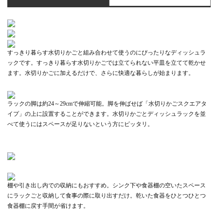
すっきり暮らす水切りかごと組み合わせて使うのにぴったりなディッシュラ
ックです。すっきり暮らす水切りかごでは立てられない平皿を立てて乾かせ
ます。水切りかごに加えるだけで、さらに快適な暮らしが始まります。
ラックの脚は約24～29cmで伸縮可能。脚を伸ばせば「水切りかごスクエアタ
イプ」の上に設置することができます。水切りかごとディッシュラックを並
べて使うにはスペースが足りないという方にピッタリ。
棚や引き出し内での収納にもおすすめ。シンク下や食器棚の空いたスペース
にラックごと収納して食事の際に取り出すだけ。乾いた食器をひとつひとつ
食器棚に戻す手間が省けます。