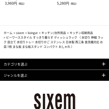
Drop JAL客室乗務員（LC）ス
3,960円
ト（レッドワイン）
5,280円
（税込）
（税込）
カーフ柄
ホーム
>
sixem
>
livingut
>
キッチン/台所用品
>
キッチン収納用品
>
ビーワーススタイル すっきり暮らす ディッシュラック （ 水切り 伸縮 ラッ
ク 皿立て 水切りトレー 水切りかご ステンレス 日本製 燕三条 食洗機対応 お
皿 7枚 まな板 まな板スタンド コンパクト おしゃれ ）
カテゴリを選ぶ
ジャンルを選ぶ