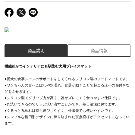
商品説明
商品情報
機能的かつインテリアにも馴染む犬用プレイスマット
●愛犬の食事シーンのサポートをしてくれるシリコン製のフードマットです。
●ワンちゃんの食べこぼしや水濡れ、食器が動くことで起こる床への傷付きな
どをふせぎます。
●シリコン製でグリップ力が高く、器がズレにくく食べやすい仕様です。
●丸洗いできるのでサッと洗い流すことができ、毎日清潔に保てます。
●くるっと丸めれば持ち運びしやすく、外出先でも使いやすいです。
●シンプルな楕円形デザインに練り込まれた斑点模様がアクセントになってい
ます。