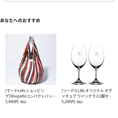
あなたへのおすすめ
[マーナxJALショッピン
[リーデル]JALオリジナル オヴ
グ]Shupattoコンパクトバッグ
ァチュア ワイングラス2脚セッ
Drop JAL客室乗務員（LC）ス
3,960円
ト（レッドワイン）
5,280円
（税込）
（税込）
カーフ柄