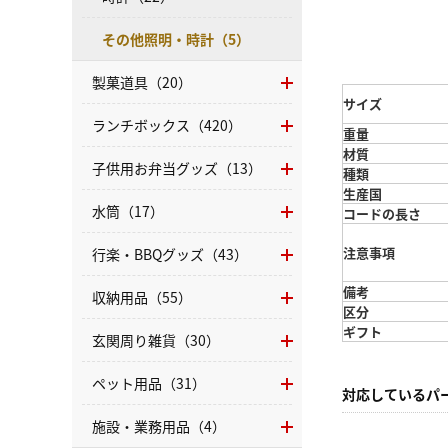
その他照明・時計（5）
製菓道具（20）
サイズ
ランチボックス（420）
重量
材質
子供用お弁当グッズ（13）
種類
生産国
水筒（17）
コードの長さ
注意事項
行楽・BBQグッズ（43）
備考
収納用品（55）
区分
ギフト
玄関周り雑貨（30）
ペット用品（31）
対応しているパ
施設・業務用品（4）