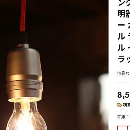
ン
明器
ー
ル
ル
ラ
無骨な
8,
積算
在庫