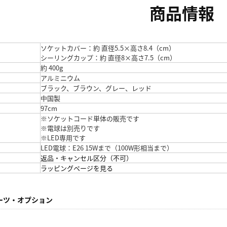
商品情報
ソケットカバー：約 直径5.5×高さ8.4（cm）
シーリングカップ：約 直径8×高さ7.5（cm）
約 400g
アルミニウム
ブラック、ブラウン、グレー、レッド
中国製
97cm
※ソケットコード単体の販売です
※電球は別売りです
※LED専用です
LED電球：E26 15Wまで（100W形相当まで）
返品・キャンセル区分（不可）
ラッピングページを見る
ーツ・オプション