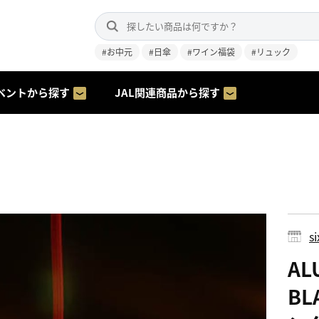
#お中元
#日傘
#ワイン福袋
#リュック
ベントから探す
JAL関連商品から探す
s
AL
BL