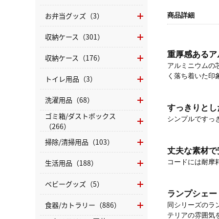
お弁当グッズ（3）
商品詳細
収納ケース（301）
重厚感あるア
収納ケース（176）
アルミニウムの
く落ち着いた印
トイレ用品（3）
洗濯用品（68）
すっきりとし
ゴミ箱/ダストボックス
シンプルですっ
（266）
掃除/清掃用品（103）
丈夫な素材で
生活用品（188）
コードには耐摩
ベビーグッズ（5）
ランプシェー
食器/カトラリー（886）
同シリーズのラ
テリアの雰囲気