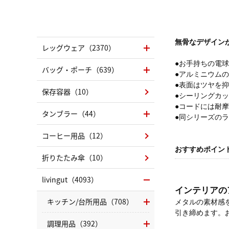
無骨なデザイン
レッグウェア（2370）
●お手持ちの電
バッグ・ポーチ（639）
●アルミニウム
●表面はツヤを
保存容器（10）
●シーリングカ
●コードには耐
タンブラー（44）
●同シリーズの
コーヒー用品（12）
おすすめポイン
折りたたみ傘（10）
livingut（4093）
インテリアの
キッチン/台所用品（708）
メタルの素材感
引き締めます。
調理用品（392）