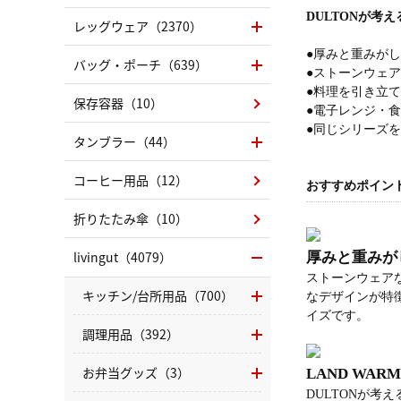
DULTONが考
レッグウェア（2370）
●厚みと重みがし
バッグ・ポーチ（639）
●ストーンウェ
●料理を引き立
保存容器（10）
●電子レンジ・
●同じシリーズ
タンブラー（44）
コーヒー用品（12）
おすすめポイン
折りたたみ傘（10）
livingut（4079）
厚みと重みが
ストーンウェア
キッチン/台所用品（700）
なデザインが特
イズです。
調理用品（392）
お弁当グッズ（3）
LAND WAR
DULTONが