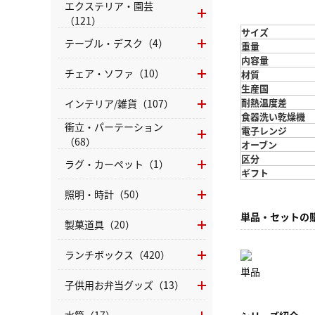
エクステリア・園芸
（121）
サイズ
テーブル・デスク（4）
重量
内容量
チェア・ソファ（10）
材質
生産国
耐熱温度差
インテリア/雑貨（107）
食器洗い乾燥機
衝立・パーテーション
電子レンジ
（68）
オーブン
区分
ラグ・カーペット（1）
ギフト
照明・時計（50）
単品・セットの
製菓道具（20）
ランチボックス（420）
単品
子供用お弁当グッズ（13）