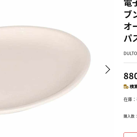
電
ブン
オ
パ
DUL
88
積算
在庫
購入数