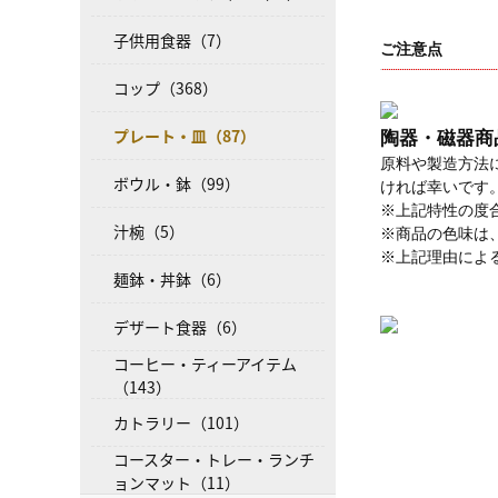
子供用食器（7）
ご注意点
コップ（368）
プレート・皿（87）
陶器・磁器商
原料や製造方法
ボウル・鉢（99）
ければ幸いです
※上記特性の度
汁椀（5）
※商品の色味は
※上記理由によ
麺鉢・丼鉢（6）
デザート食器（6）
コーヒー・ティーアイテム
（143）
カトラリー（101）
コースター・トレー・ランチ
ョンマット（11）