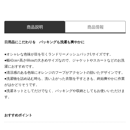
商品説明
商品情報
日用品にこだわりを パッキングも洗濯も爽やかに
●オシャレな色味が目を引くランドリーメッシュバックLサイズです。
●幅42cm×高さ60cmの大きめサイズなので、ジャケットやスカートなどのお洗
濯におすすめです。
●清涼感のある色味にオレンジのフープがアクセントの効いたデザインです。
●洗濯物を詰め込む時も、洗い上がった衣類を干すときも、終始爽やかに作業
がはかどりそうです。
●洗濯ネットとしてだけでなく、パッキングや収納としてもお使いいただけま
す。
おすすめポイント