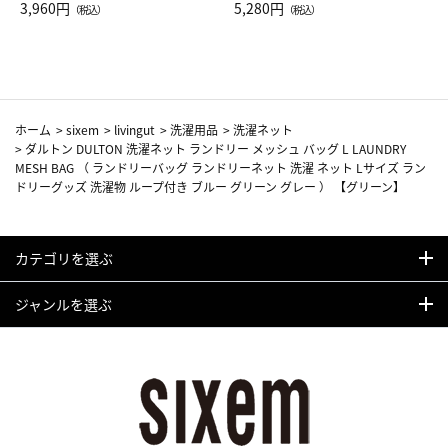
Drop JAL客室乗務員（LC）ス
3,960円
ト（レッドワイン）
5,280円
（税込）
（税込）
カーフ柄
ホーム
>
sixem
>
livingut
>
洗濯用品
>
洗濯ネット
>
ダルトン DULTON 洗濯ネット ランドリー メッシュ バッグ L LAUNDRY
MESH BAG （ ランドリーバッグ ランドリーネット 洗濯 ネット Lサイズ ラン
ドリーグッズ 洗濯物 ループ付き ブルー グリーン グレー ） 【グリーン】
カテゴリを選ぶ
ジャンルを選ぶ