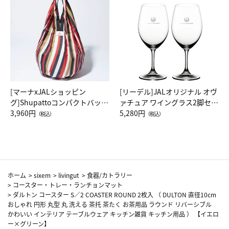
[マーナxJALショッピン
[リーデル]JALオリジナル オヴ
グ]Shupattoコンパクトバッグ
ァチュア ワイングラス2脚セッ
Drop JAL客室乗務員（LC）ス
3,960円
ト（レッドワイン）
5,280円
（税込）
（税込）
カーフ柄
ホーム
>
sixem
>
livingut
>
食器/カトラリー
>
コースター・トレー・ランチョンマット
>
ダルトン コースター S／2 COASTER ROUND 2枚入 （ DULTON 直径10cm
おしゃれ 円形 丸型 丸 洗える 茶托 茶たく お茶用品 ラウンド リバーシブル
かわいい インテリア テーブルウェア キッチン雑貨 キッチン用品 ） 【イエロ
ー×グリーン】