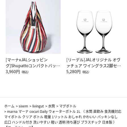
[マーナxJALショッピン
[リーデル]JALオリジナル オヴ
グ]Shupattoコンパクトバッグ
ァチュア ワイングラス2脚セッ
Drop JAL客室乗務員（LC）ス
3,960円
ト（レッドワイン）
5,280円
（税込）
（税込）
カーフ柄
ホーム
>
sixem
>
livingut
>
水筒
>
マグボトル
>
marna マーナ cocuri Daily ウォーターボトル 1L （ 水筒 直飲み 食洗機対応
マイボトル クリア ボトル 軽量 1リットル おしゃれ かわいい パッキンなし
広口 ハンドル付き 洗いやすい 軽い 透明 持ち運び プラスチック 日本製 ）