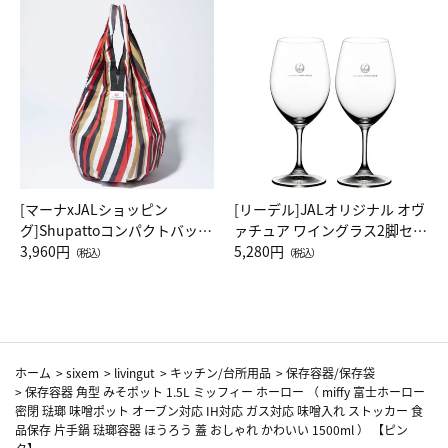
[マーナxJALショッピン
[リーデル]JALオリジナル オヴ
グ]Shupattoコンパクトバッグ
ァチュア ワイングラス2脚セッ
Drop JAL客室乗務員（LC）ス
3,960円
ト（レッドワイン）
5,280円
（税込）
（税込）
カーフ柄
ホーム
>
sixem
>
livingut
>
キッチン/台所用品
>
保存容器/保存袋
>
保存容器 角型 みそポット 1.5L ミッフィー ホーロー （ miffy 富士ホーロー
密閉 琺瑯 味噌ポット オーブン対応 IH対応 ガス対応 味噌入れ ストッカー 食
品保存 片手鍋 琺瑯容器 ほうろう 蓋 おしゃれ かわいい 1500ml ） 【ピン