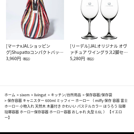
[マーナxJALショッピン
[リーデル]JALオリジナル オヴ
グ]Shupattoコンパクトバッグ
ァチュア ワイングラス2脚セッ
Drop JAL客室乗務員（LC）ス
3,960円
ト（レッドワイン）
5,280円
（税込）
（税込）
カーフ柄
ホーム
>
sixem
>
livingut
>
キッチン/台所用品
>
保存容器/保存袋
>
保存容器 キャニスター 600ml ミッフィー ホーロー （ miffy 保存 容器 富士
ホーロー 小物入れ 天然木 木蓋付き かわいい パステルカラー ほうろう 琺瑯
琺瑯容器 ホーロー保存容器 ホーロー容器 おしゃれ 丸型 0.6L ） 【イエロ
ー】