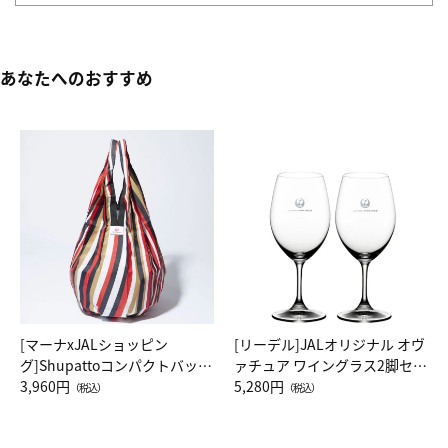
あなたへのおすすめ
[マーナxJALショッピン
[リーデル]JALオリジナル オヴ
グ]Shupattoコンパクトバッグ
ァチュア ワイングラス2脚セッ
Drop JAL客室乗務員（LC）ス
3,960円
ト（レッドワイン）
5,280円
（税込）
（税込）
カーフ柄