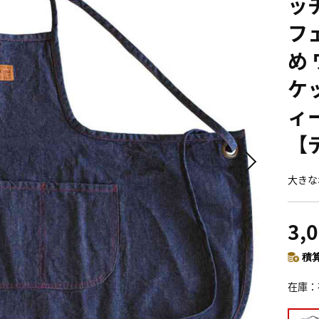
ッ
フ
め
ケ
ィ
【
大きな
3,
積算
在庫