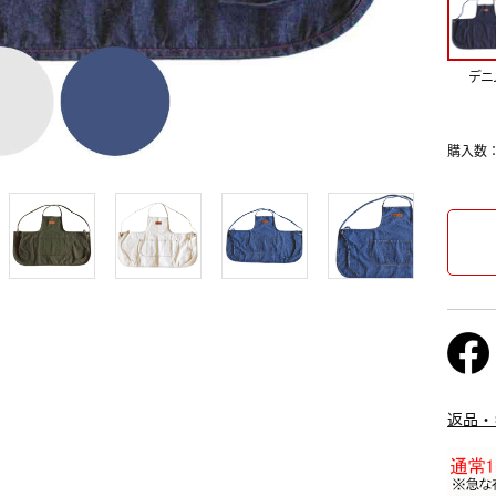
デニ
購入数
返品・