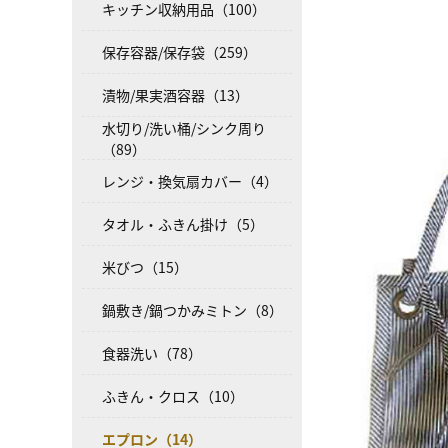
キッチン収納用品（100）
保存容器/保存袋（259）
漬物/果実酒容器（13）
水切り/洗い桶/シンク周り
（89）
レンジ・換気扇カバー（4）
タオル・ふきん掛け（5）
米びつ（15）
鍋敷き/鍋つかみミトン（8）
食器洗い（78）
ふきん・クロス（10）
エプロン（14）