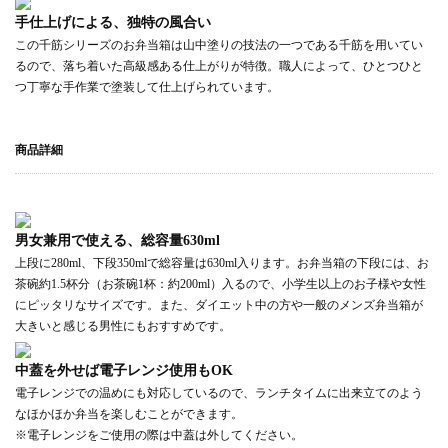
手仕上げによる、独特の風合い
この千筋シリーズのお弁当箱は山中塗りの技法の一つである千筋を用いてい
るので、落ち着いた高級感ある仕上がりが特徴。職人によって、ひとつひと
つ丁寧な手作業で塗装して仕上げられています。
商品詳細
男女兼用で使える、総容量630ml
上段に280ml、下段350mlで総容量は630ml入ります。お弁当箱の下段には、お
茶碗約1.5杯分（お茶碗1杯：約200ml）入るので、小学生以上のお子様や女性
にピッタリなサイズです。また、ダイエット中の方や一般のメンズ弁当箱が
大きいと感じる男性にもおすすめです。
中蓋を外せば電子レンジ使用もOK
電子レンジでの温めにも対応しているので、ランチタイムに出来立てのよう
なほかほか弁当を楽しむことができます。
※電子レンジをご使用の際は中蓋は外してください。