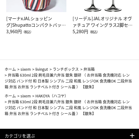
[マーナxJALショッピン
[リーデル]JALオリジナル オヴ
グ]Shupattoコンパクトバッグ
ァチュア ワイングラス2脚セッ
Drop JAL客室乗務員（LC）ス
3,960円
ト（レッドワイン）
5,280円
（税込）
（税込）
カーフ柄
ホーム
>
sixem
>
livingut
>
ランチボックス
>
弁当箱
>
弁当箱 630ml 2段 刷毛目兼六弁当 銀朱 銀研 （ お弁当箱 食洗機対応 レン
ジ対応 バンド付 和 日本製 シンプル 二段 和風 レンジOK 食洗機OK 二段弁当
箱 弁当 お弁当 ランチベルト付き シール蓋 ） 【銀朱】
ホーム
>
sixem
>
HAKOYA（ハコヤ）
>
弁当箱 630ml 2段 刷毛目兼六弁当 銀朱 銀研 （ お弁当箱 食洗機対応 レン
ジ対応 バンド付 和 日本製 シンプル 二段 和風 レンジOK 食洗機OK 二段弁当
箱 弁当 お弁当 ランチベルト付き シール蓋 ） 【銀朱】
カテゴリを選ぶ