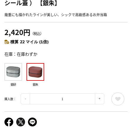
シール蓋 ） 【銀朱】
幾重にも描かれたラインが美しい、シックで高級感あるお弁当箱
2,420円
（税込）
積算 22 マイル (1倍)
在庫
在庫わずか
銀研
銀朱
購入数：