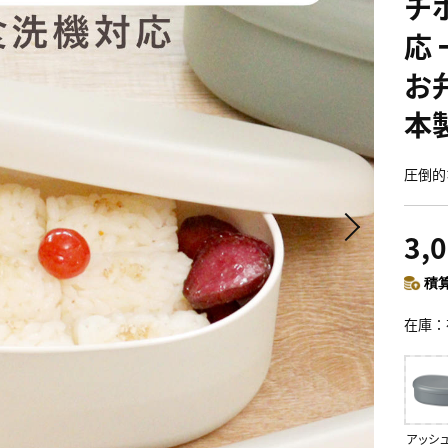
チ
応 
お
本
圧倒的
3,
積算
在庫
アッシ