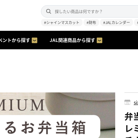
#シャインマスカット
#財布
#JALカレンダー
ベントから探す
JAL関連商品から探す
s
弁
レミ