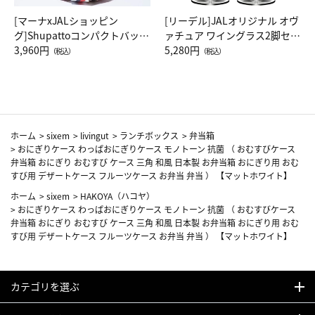
[マーナxJALショッピン
[リーデル]JALオリジナル オヴ
グ]Shupattoコンパクトバッグ
ァチュア ワイングラス2脚セッ
Drop JAL客室乗務員（LC）ス
3,960円
ト（レッドワイン）
5,280円
（税込）
（税込）
カーフ柄
ホーム
>
sixem
>
livingut
>
ランチボックス
>
弁当箱
>
おにぎりケース わっぱおにぎりケース モノトーン 抗菌 （ おむすびケース
弁当箱 おにぎり おむすび ケース 三角 和風 日本製 お弁当箱 おにぎり用 おむ
すび用 デザートケース フルーツケース お弁当 弁当 ） 【マットホワイト】
ホーム
>
sixem
>
HAKOYA（ハコヤ）
>
おにぎりケース わっぱおにぎりケース モノトーン 抗菌 （ おむすびケース
弁当箱 おにぎり おむすび ケース 三角 和風 日本製 お弁当箱 おにぎり用 おむ
すび用 デザートケース フルーツケース お弁当 弁当 ） 【マットホワイト】
カテゴリを選ぶ