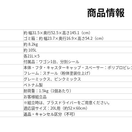
商品情報
約 幅31.5×奥行52.5×高さ145.1（cm）
ゴミ箱：約 幅23.7×奥行16.9×高さ54.2（cm）
約 8.2kg
約 105L
各21L×5
付属品：ワゴン1台、分別シール
本体・フタ・キャスターキャップ・スペーサー：ポリプロピレ
フレーム：スチール（粉体塗装仕上げ）
グレーミックス、ピンクミックス
ベトナム製
耐荷重：1.5kg（1個あたり）
お客様組立品
※組立時は、プラスドライバーをご用意ください。
適応袋サイズ：20L用（約52×60cm）
返品・キャンセル区分（不可）