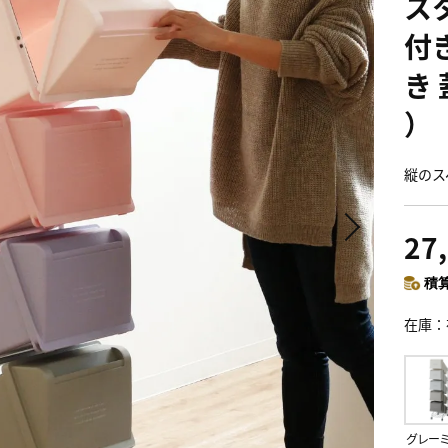
ス
付
き
）
縦のス
27
積算
在庫
グレー