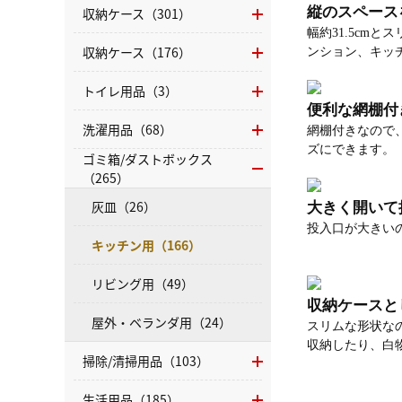
縦のスペース
収納ケース（301）
幅約31.5c
収納ケース（176）
ンション、キッ
トイレ用品（3）
便利な網棚付
洗濯用品（68）
網棚付きなので
ズにできます。
ゴミ箱/ダストボックス
（265）
灰皿（26）
大きく開いて
投入口が大きい
キッチン用（166）
リビング用（49）
収納ケースと
屋外・ベランダ用（24）
スリムな形状な
収納したり、白
掃除/清掃用品（103）
生活用品（185）