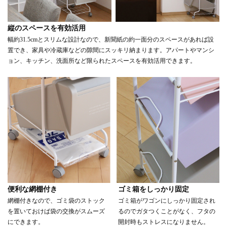
縦のスペースを有効活用
幅約31.5cmとスリムな設計なので、新聞紙の約一面分のスペースがあれば設
置でき、家具や冷蔵庫などの隙間にスッキリ納まります。アパートやマンシ
ョン、キッチン、洗面所など限られたスペースを有効活用できます。
便利な網棚付き
ゴミ箱をしっかり固定
網棚付きなので、ゴミ袋のストック
ゴミ箱がワゴンにしっかり固定され
を置いておけば袋の交換がスムーズ
るのでガタつくことがなく、フタの
にできます。
開封時もストレスになりません。