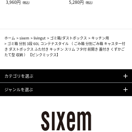
Drop JAL客室乗務員（LC）ス
3,960円
ト（レッドワイン）
5,280円
（税込）
（税込）
カーフ柄
ホーム
>
sixem
>
livingut
>
ゴミ箱/ダストボックス
>
キッチン用
>
ゴミ箱 分別 3段 60L コンテナスタイル （ ごみ箱 分別ごみ箱 キャスター付
き ダストボックス ふた付き キッチン スリム フタ付 前開き 蓋付き くずかご
たて型 収納 ） 【ピンクミックス】
カテゴリを選ぶ
ジャンルを選ぶ