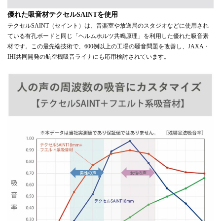
優れた吸音材テクセルSAINTを使用
テクセルSAINT（セイント）は、音楽室や放送局のスタジオなどに使用され
ている有孔ボードと同じ「ヘルムホルツ共鳴原理」を利用した優れた吸音素
材です。この最先端技術で、600例以上の工場の騒音問題を改善し、JAXA・
IHI共同開発の航空機吸音ライナにも応用検討されています。