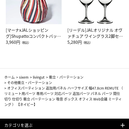
[マーナxJALショッピン
[リーデル]JALオリジナル オヴ
グ]Shupattoコンパクトバッグ
ァチュア ワイングラス2脚セッ
Drop JAL客室乗務員（LC）ス
3,960円
ト（レッドワイン）
5,280円
（税込）
（税込）
カーフ柄
ホーム
>
sixem
>
livingut
>
衝立・パーテーション
>
その他衝立・パーテーション
>
オフィスパーティション 追加用パネル ハーフサイズ 幅47.8cm REMUTE （
リミュート用パーツ 専用パーツ 対応パーツ 追加パーツ パネル パーツ 間仕
切り 仕切り 衝立 パーテーション 吸音 ボックス オフィス Web会議 ミーティ
ング ） 【ネイビー】
カテゴリを選ぶ