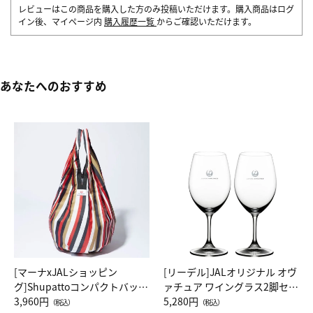
レビューはこの商品を購入した方のみ投稿いただけます。購入商品はログ
イン後、マイページ内
購入履歴一覧
からご確認いただけます。
あなたへのおすすめ
[マーナxJALショッピン
[リーデル]JALオリジナル オヴ
グ]Shupattoコンパクトバッグ
ァチュア ワイングラス2脚セッ
Drop JAL客室乗務員（LC）ス
3,960円
ト（レッドワイン）
5,280円
（税込）
（税込）