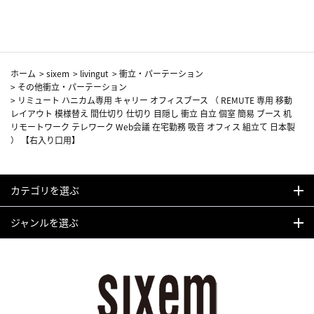
カーフ柄
ホーム
>
sixem
>
livingut
>
衝立・パーテーション
>
その他衝立・パーテーション
>
リミュート ハニカム専用 キャリー オフィスブース （ REMUTE 専用 移動
レイアウト 模様替え 間仕切り 仕切り 目隠し 衝立 自立 個室 簡易 ブース 机
リモートワーク テレワーク Web会議 在宅勤務 吸音 オフィス 組立て 日本製
） 【右入り口用】
カテゴリを選ぶ
ジャンルを選ぶ