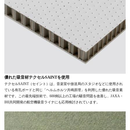
優れた吸音材テクセルSAINTを使用
テクセルSAINT（セイント）は、音楽室や放送局のスタジオなどに使用され
ている有孔ボードと同じ「ヘルムホルツ共鳴原理」を利用した優れた吸音素
材です。この最先端技術で、600例以上の工場の騒音問題を改善し、JAXA・
IHI共同開発の航空機吸音ライナにも応用検討されています。