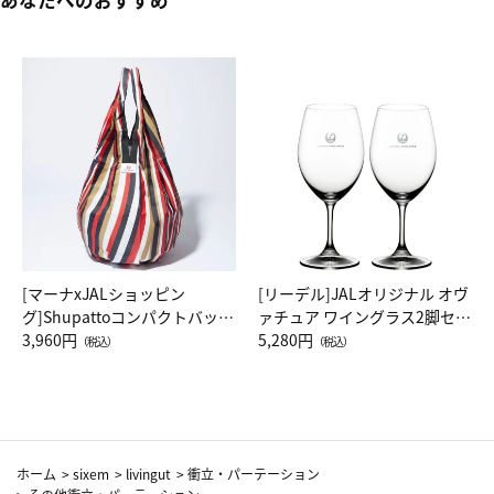
[マーナxJALショッピン
[リーデル]JALオリジナル オヴ
グ]Shupattoコンパクトバッグ
ァチュア ワイングラス2脚セッ
Drop JAL客室乗務員（LC）ス
3,960円
ト（レッドワイン）
5,280円
（税込）
（税込）
カーフ柄
ホーム
>
sixem
>
livingut
>
衝立・パーテーション