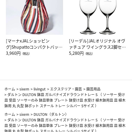
[マーナxJALショッピン
[リーデル]JALオリジナル オヴ
グ]Shupattoコンパクトバッグ
ァチュア ワイングラス2脚セッ
Drop JAL客室乗務員（LC）ス
3,960円
ト（レッドワイン）
5,280円
（税込）
（税込）
カーフ柄
ホーム
>
sixem
>
livingut
>
エクステリア・園芸
>
園芸用品
>
ダルトン DULTON 鉢皿 ガルバナイズドラウンドトレー S （ ソーサー 受け
皿 受皿 ソーサーのみ 鉢皿単体 プレート 鉢受け皿 水受け 植木鉢用皿 皿 植木
鉢用 丸 丸型 鉢ポット スチール トレー シルバー Sサイズ ）
ホーム
>
sixem
>
DULTON（ダルトン）
>
ダルトン DULTON 鉢皿 ガルバナイズドラウンドトレー S （ ソーサー 受け
皿 受皿 ソーサーのみ 鉢皿単体 プレート 鉢受け皿 水受け 植木鉢用皿 皿 植木
鉢用 丸 丸型 鉢ポット スチール トレー シルバー Sサイズ ）