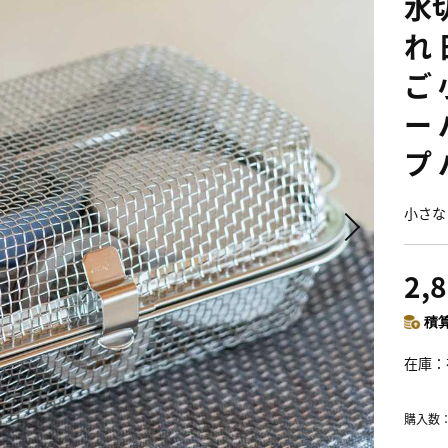
水
れ
ご
ー
プ 
小さな
2,
積算
在庫
購入数