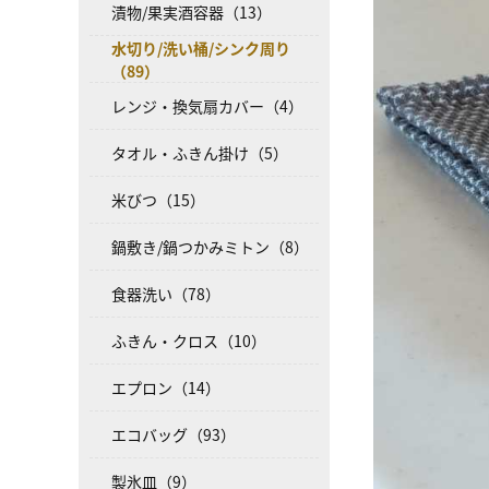
漬物/果実酒容器（13）
水切り/洗い桶/シンク周り
（89）
レンジ・換気扇カバー（4）
タオル・ふきん掛け（5）
米びつ（15）
鍋敷き/鍋つかみミトン（8）
食器洗い（78）
ふきん・クロス（10）
エプロン（14）
エコバッグ（93）
製氷皿（9）