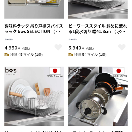
調味料ラック 吊り戸棚スパイス
ビーワーススタイル 斜めに流れ
ラック bws SELECTION （ 調
る1段水切り 幅41.8cm （ 水切
味料ポット付き スプーン付き
りラック シンク上 ステンレス
sixem
sixem
日本製 ステンレス ビーワース
日本製 水切りかご 水切りカゴ
4,950
5,940
セレクション 戸棚下収納 まな
水切り籠 水切り 洗い物 食器 洗
円
（税込）
円
（税込）
板ホルダー スパイスラック 吊
い ラック 乾燥 一段 右置き 左置
積算 45 マイル (1倍)
積算 54 マイル (1倍)
り下げ収納 キッチンラック ）
き ） 【左側】