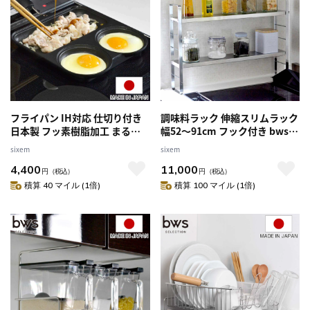
フライパン IH対応 仕切り付き
調味料ラック 伸縮スリムラック
日本製 フッ素樹脂加工 まるま
幅52～91cm フック付き bws
るしかくパン （ ガス火 IH 対応
SELECTION （ 日本製 ステンレ
sixem
sixem
片手鍋 炒め鍋 仕切り付き トリ
ス 伸縮 ビーワースセレクショ
4,400
11,000
プルパン マルチパン お手入れ
ン スパイスラック キッチンラ
円
（税込）
円
（税込）
簡単 こびりつきにくい お弁当
ック スリムラック 調味料スタ
積算 40 マイル (1倍)
積算 100 マイル (1倍)
作り 時短 便利 調理器具 ）
ンド 収納ラック スリム ）