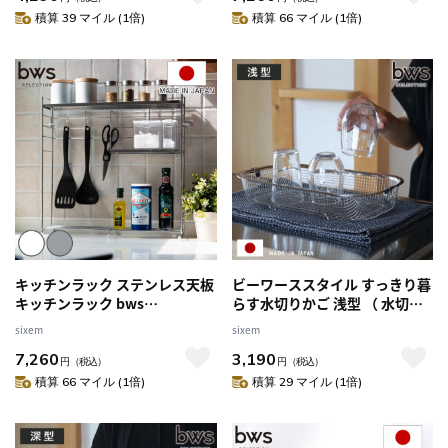
ツール立て カトラリースタンド
ドラック スリムスパイスラック
積算 39 マイル (1倍)
積算 66 マイル (1倍)
ステンレス製 ）
調味料収納 キッチン収納 ）
【シルバー】
キッチンラック ステンレス天板
ビーワーススタイル すっきり暮
キッチンラック bws
らす水切りかご 浅型 （ 水切り
SELECTION （ 日本製 ステンレ
ラック 日本製 ステンレス 水切
sixem
sixem
ス 調味料ラック ビーワースセ
りかご 水切りカゴ 水切り シン
7,260
3,190
レクション 燕三条 コンロサイ
ク上 燕三条 食洗機対応 水切り
円
（税込）
円
（税込）
ドラック スリムスパイスラック
バスケット 水切り籠 ざる ザル
積算 66 マイル (1倍)
積算 29 マイル (1倍)
調味料収納 キッチン収納 ）
コンパクト スリム ）
【ホワイト】