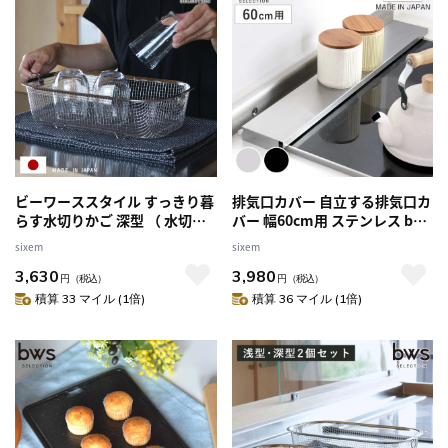
ビーワーススタイル すっきり暮
排気口カバー 自立する排気口カ
らす水切りかご 深型 （ 水切り
バー 幅60cm用 ステンレス bws
ラック 日本製 ステンレス 水切
SELECTION （ 日本製 燕三条
sixem
sixem
りかご 水切りカゴ シンク上 水
60cm フラット 排気口用カバー
3,630
3,980
切り 燕三条 食洗機対応 水切り
排気口ガード ビーワースセレク
円
（税込）
円
（税込）
バスケット ざる ザル コンパク
ション 幅60cm 排気口 カバー
積算 33 マイル (1倍)
積算 36 マイル (1倍)
ト スリム 水切り籠 ）
ガード コンロ奥ラック ） 【ブ
ラック】