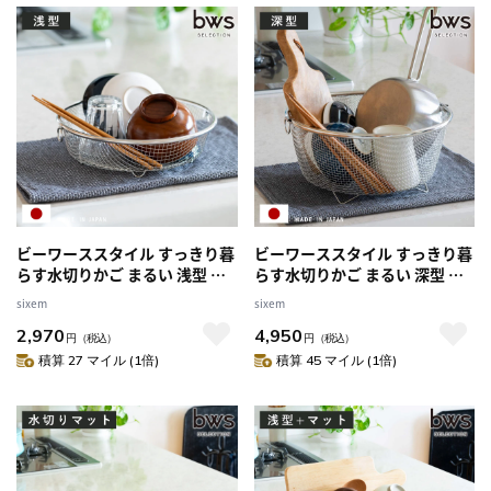
ビーワーススタイル すっきり暮
ビーワーススタイル すっきり暮
らす水切りかご まるい 浅型 （
らす水切りかご まるい 深型 （
水切りラック 日本製 ステンレ
水切りラック 日本製 ステンレ
sixem
sixem
ス 水切りかご 水切りカゴ 水切
ス 水切りかご 水切りカゴ 水切
2,970
4,950
り シンク上 丸 丸型 燕三条 食洗
り シンク上 丸 丸型 燕三条 食洗
円
（税込）
円
（税込）
機対応 水切りバスケット ざる
機対応 水切りバスケット ざる
積算 27 マイル (1倍)
積算 45 マイル (1倍)
ザル コンパクト ）
ザル コンパクト ）