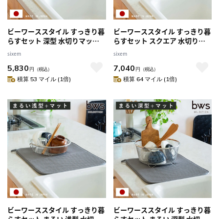
ビーワーススタイル すっきり暮
ビーワーススタイル すっきり暮
らすセット 深型 水切りマット
らすセット スクエア 水切りマ
付き （ 水切りラック 日本製 ス
ット付き （ 水切りラック 日本
sixem
sixem
テンレス 水切りかご 水切り シ
製 ステンレス 水切りかご 水切
5,830
7,040
ンク上 食洗機対応 水切りカゴ
り シンク上 食洗機対応 水切り
円
（税込）
円
（税込）
燕三条 水切りバスケット ざる
カゴ 燕三条 水切りバスケット
積算 53 マイル (1倍)
積算 64 マイル (1倍)
ザル コンパクト ）
ざる ザル コンパクト ）
ビーワーススタイル すっきり暮
ビーワーススタイル すっきり暮
らすセット まるい 浅型 水切り
らすセット まるい 深型 水切り