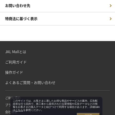
お問い合わせ先
特商法に基づく表示
JAL Mallとは
ご利用ガイド
操作ガイド
よくあるご質問・お問い合わせ
ご利用規約
このサイトでは、お客さまに適したお得な商品やサービスの案内、広告配
信等を行う目的で、第三者から提供された位置情報や広告データなどの情
プライバシーポリシー
報をお客さまの個人データと結びつけて利用する場合があります。詳細Q&A
は
こちら
を参照ください。
会社概要