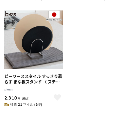
コンカップ バラン ）
イフスタンド カバー ）
ビーワーススタイル すっきり暮
らす まな板スタンド （ ステン
レス まな板立て まないた立て
sixem
日本製 水切り 鍋蓋スタンド 食
2,310
洗機対応 まな板ラック まな板
円
（税込）
置き まな板 俎板 まないた 立て
積算 21 マイル (1倍)
スタンド ラック 2枚 ）