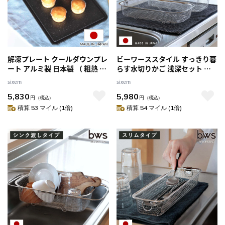
解凍プレート クールダウンプレ
ビーワーススタイル すっきり暮
ート アルミ製 日本製 （ 粗熱 粗
らす水切りかご 浅深セット （
熱取り 解凍皿 解凍 プレート ア
水切りラック 日本製 ステンレ
sixem
sixem
ルミプレート 自然解凍 常温 時
ス 水切りかご 水切りカゴ 水切
5,830
5,980
短 便利グッズ 時短調理 製菓用
り シンク上 燕三条 食洗機対応
円
（税込）
円
（税込）
品 下ごしらえ スレート調 粗熱
水切りバスケット ざる ザル コ
積算 53 マイル (1倍)
積算 54 マイル (1倍)
とり 解凍ボード 離乳食 お弁当
ンパクト 水切り籠 ）
）