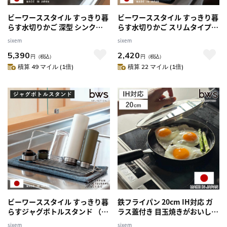
ビーワーススタイル すっきり暮
ビーワーススタイル すっきり暮
らす水切りかご 深型 シンク渡
らす水切りかご スリムタイプ
しタイプ （ 水切りラック 伸縮
（ 水切りラック 日本製 ステン
sixem
sixem
日本製 ステンレス 水切りかご
レス 水切りかご 水切りカゴ 水
5,390
2,420
シンク上 燕三条 シンク渡し 水
切り シンク上 燕三条 食洗機対
円
（税込）
円
（税込）
切り 食洗機対応 シンク 渡し ザ
応 ざる ザル コンパクト スリム
積算 49 マイル (1倍)
積算 22 マイル (1倍)
ル ）
カトラリー ）
ビーワーススタイル すっきり暮
鉄フライパン 20cm IH対応 ガ
らすジャグボトルスタンド （
ラス蓋付き 目玉焼きがおいしく
水切りラック 日本製 ステンレ
焼ける鉄のフライパン （ ガス
sixem
sixem