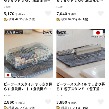
マット付き （ 水切りラック 日
マット付き （ 水切りラック 日
sixem
sixem
本製 ステンレス 水切り シンク
本製 ステンレス 水切り シンク
5,170
7,040
上 食洗機対応 水切りかご 水切
上 食洗機対応 水切りかご 水切
円
（税込）
円
（税込）
りカゴ 燕三条 ざる ザル コンパ
りカゴ 燕三条 ざる ザル コンパ
積算 47 マイル (1倍)
積算 64 マイル (1倍)
クト ）
クト 水切り籠 ）
ビーワーススタイル すっきり暮
ビーワーススタイル すっきり暮
らす 食洗機カゴ （ 食洗機 かご
らす 包丁スタンド （ 包丁差し
水切り 食洗機用小物カゴ 小物
包丁ホルダー 包丁立て 日本製
sixem
sixem
入れ 日本製 ステンレス メッシ
ステンレス 食洗機対応 ほうち
2,860
3,850
ュかご 小物洗い お弁当用品 カ
ょう立て 横置き 燕三条産 オー
円
（税込）
円
（税込）
トラリー パッキン ピック シリ
ルステンレス 収納 包丁収納 ナ
積算 26 マイル (1倍)
積算 35 マイル (1倍)