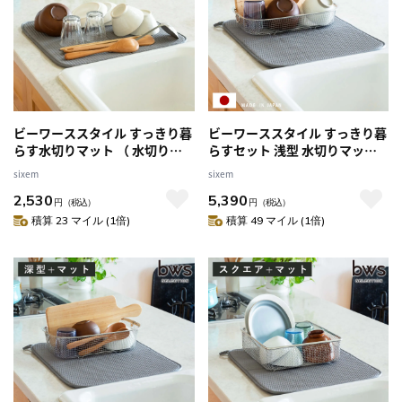
ビーワーススタイル すっきり暮
ビーワーススタイル すっきり暮
らす水切りマット （ 水切りラ
らすセット 浅型 水切りマット
ック 大判 洗える 畳める 厚手 洗
付き （ 水切りラック 日本製 ス
sixem
sixem
濯対応 吸水速乾マット 食器乾
テンレス 水切りかご 水切り シ
2,530
5,390
燥マット シンクマット キッチ
ンク上 食洗機対応 水切りカゴ
円
（税込）
円
（税込）
ン ）
燕三条 水切りバスケット ざる
積算 23 マイル (1倍)
積算 49 マイル (1倍)
ザル コンパクト ）