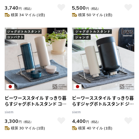
ス 水切りかご 水切りカゴ 水切
火対応 フライパン 鉄 目玉焼き
3,740
5,500
り シンク上 折りたたみ 食洗機
鉄製フライパン 蓋付き 浅型 20
円
（税込）
円
（税込）
対応 水筒 ラック スタンド コン
センチ 鉄のフライパン 鉄製 燕
積算 34 マイル (1倍)
積算 50 マイル (1倍)
パクト 洗い物 乾燥 ）
三条 鉄製調理器具 フタ付き ）
ビーワーススタイル すっきり暮
ビーワーススタイル すっきり暮
らすジャグボトルスタンド コン
らすジャグボトルスタンド ジャ
パクト （ 水切りラック 水切り
ンボ （ 水切りラック 日本製 ス
sixem
sixem
かご ボトルスタンド シンク上
テンレス 水切りかご 水切りカ
3,300
4,400
折りたたみ 食洗機対応 日本製
ゴ 水切り シンク上 折りたたみ
円
（税込）
円
（税込）
水筒 ボトル 水切り 洗い物 スタ
食洗機対応 水筒 ラック スタン
積算 30 マイル (1倍)
積算 40 マイル (1倍)
ンド スリム ）
ド コンパクト ）