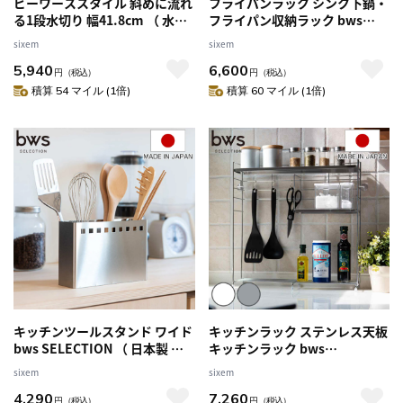
ビーワーススタイル 斜めに流れ
フライパンラック シンク下鍋・
る1段水切り 幅41.8cm （ 水切
フライパン収納ラック bws
りラック シンク上 ステンレス
SELECTION 幅37.5～65cm （
sixem
sixem
日本製 水切りかご 水切りカゴ
日本製 ステンレス ビーワース
5,940
6,600
水切り籠 水切り 洗い物 食器 洗
セレクション シンク下収納 シ
円
（税込）
円
（税込）
い ラック 乾燥 一段 右置き 左置
ンク収納 フライパン収納 鍋収
積算 54 マイル (1倍)
積算 60 マイル (1倍)
き ） 【右側】
納 シンク下収納ラック ）
キッチンツールスタンド ワイド
キッチンラック ステンレス天板
bws SELECTION （ 日本製 ス
キッチンラック bws
テンレス ビーワースセレクショ
SELECTION （ 日本製 ステンレ
sixem
sixem
ン ツールスタンド キッチンス
ス 調味料ラック ビーワースセ
4,290
7,260
タンド 調理道具立て キッチン
レクション 燕三条 コンロサイ
円
（税込）
円
（税込）