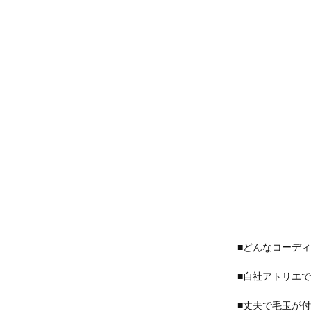
■どんなコーデ
■自社アトリエ
■丈夫で毛玉が