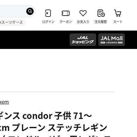
ログイン
クーポン
お気入り
注文履歴
カート
#スーツケース
ixem
ンス condor 子供 71～
4cm プレーン ステッチレギン