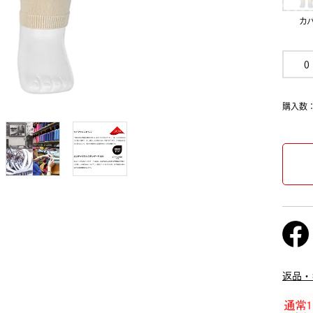
カ
0
購入数
返品・