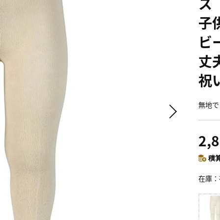
ス
子
ビ
丈
祝い
無地で
2,
積算
在庫