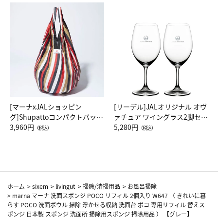
[マーナxJALショッピン
[リーデル]JALオリジナル オヴ
グ]Shupattoコンパクトバッグ
ァチュア ワイングラス2脚セッ
Drop JAL客室乗務員（LC）ス
3,960円
ト（レッドワイン）
5,280円
（税込）
（税込）
カーフ柄
ホーム
>
sixem
>
livingut
>
掃除/清掃用品
>
お風呂掃除
>
marna マーナ 洗面スポンジ POCO リフィル 2個入り W647 （ きれいに暮
らす POCO 洗面ボウル 掃除 浮かせる収納 洗面台 ポコ 専用リフィル 替えス
ポンジ 日本製 スポンジ 洗面所 掃除用スポンジ 掃除用品 ） 【グレー】