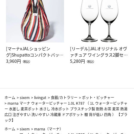
[マーナxJALショッピン
[リーデル]JALオリジナル オヴ
グ]Shupattoコンパクトバッグ
ァチュア ワイングラス2脚セッ
Drop JAL客室乗務員（LC）ス
3,960円
ト（レッドワイン）
5,280円
（税込）
（税込）
カーフ柄
ホーム
>
sixem
>
livingut
>
食器/カトラリー
>
ポット・ピッチャー
>
marna マーナ ウォーターピッチャー 1.0L K787 （ 1L ウォーターピッチャ
ー 水差し 麦茶ポット 水さし 冷水ポット プラスチック製 耐熱 お茶 麦茶 熱湯
広口 注ぎやすい 洗いやすい 冷蔵庫 ドアポケット 棚 背が低い 四角 ） 【ブラ
ック】
ホーム
>
sixem
>
marna（マーナ）