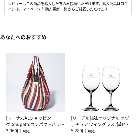
レビューはこの商品を購入した方のみ投稿いただけます。購入商品はログ
イン後、マイページ内
購入履歴一覧
からご確認いただけます。
あなたへのおすすめ
[マーナxJALショッピン
[リーデル]JALオリジナル オヴ
グ]Shupattoコンパクトバッグ
ァチュア ワイングラス2脚セッ
Drop JAL客室乗務員（LC）ス
3,960円
ト（レッドワイン）
5,280円
（税込）
（税込）