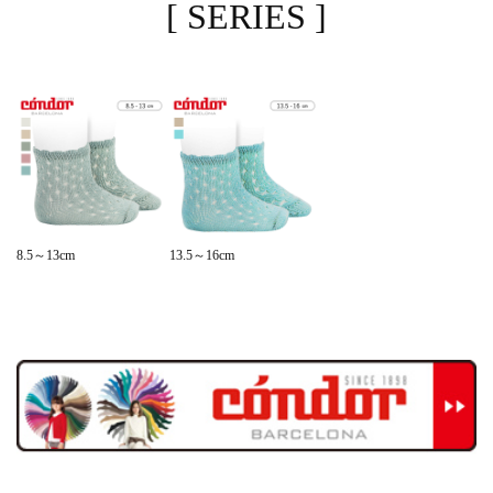
[ SERIES ]
8.5～13cm
13.5～16cm