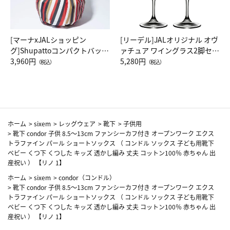
[マーナxJALショッピン
[リーデル]JALオリジナル オヴ
グ]Shupattoコンパクトバッグ
ァチュア ワイングラス2脚セッ
Drop JAL客室乗務員（LC）ス
3,960円
ト（レッドワイン）
5,280円
（税込）
（税込）
カーフ柄
ホーム
>
sixem
>
レッグウェア
>
靴下
>
子供用
>
靴下 condor 子供 8.5～13cm ファンシーカフ付き オープンワーク エクス
トラファイン パール ショートソックス （ コンドル ソックス 子ども用靴下
ベビー くつ下 くつした キッズ 透かし編み 丈夫 コットン100％ 赤ちゃん 出
産祝い ） 【リノ 1】
ホーム
>
sixem
>
condor（コンドル）
>
靴下 condor 子供 8.5～13cm ファンシーカフ付き オープンワーク エクス
トラファイン パール ショートソックス （ コンドル ソックス 子ども用靴下
ベビー くつ下 くつした キッズ 透かし編み 丈夫 コットン100％ 赤ちゃん 出
産祝い ） 【リノ 1】