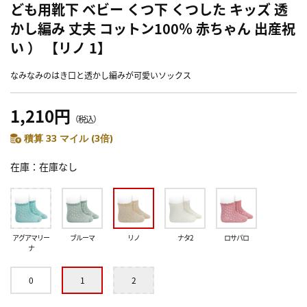
ども用靴下 ベビー くつ下 くつした キッズ 透
かし編み 丈夫 コットン100％ 赤ちゃん 出産祝
い ） 【リノ 1】
なみなみのはき口と透かし編みが可愛いソックス
1,210円
（税込）
積算 33 マイル (3倍)
在庫
在庫なし
アグアマリー
ブルーマ
リノ
ナタ2
ロサパロ
ナ
0
1
2