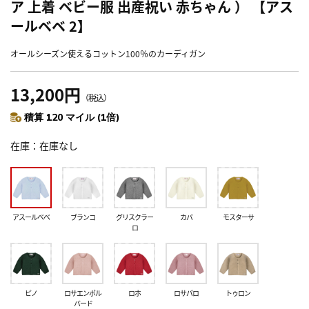
ア 上着 ベビー服 出産祝い 赤ちゃん ） 【アス
ールベベ 2】
オールシーズン使えるコットン100％のカーディガン
13,200円
（税込）
積算 120 マイル (1倍)
在庫
在庫なし
アスールベベ
ブランコ
グリスクラー
カバ
モスターサ
ロ
ピノ
ロサエンポル
ロホ
ロサパロ
トゥロン
バード