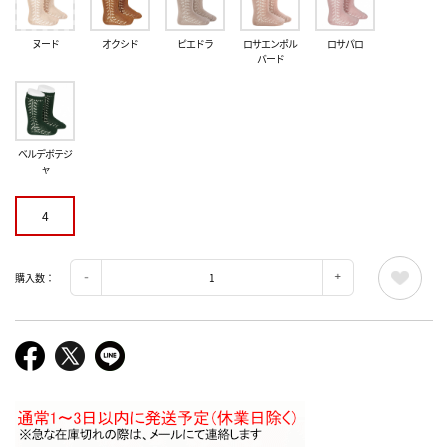
ヌード
オクシド
ピエドラ
ロサエンポル
ロサパロ
バード
ベルデボテジ
ャ
4
購入数：