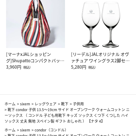
[マーナxJALショッピン
[リーデル]JALオリジナル オヴ
グ]Shupattoコンパクトバッグ
ァチュア ワイングラス2脚セッ
Drop JAL客室乗務員（LC）ス
3,960円
ト（レッドワイン）
5,280円
（税込）
（税込）
カーフ柄
ホーム
>
sixem
>
レッグウェア
>
靴下
>
子供用
>
靴下 condor 子供 13.5～19cm サイド オープンワーク ウォームコットン ニ
ーソックス （ コンドル 子ども用靴下 キッズ ソックス くつ下 くつした ハイ
ソックス 丈夫 無地 スペイン製 ギフト おしゃれ ） 【ナタ 4】
ホーム
>
sixem
>
condor（コンドル）
>
靴下 condor 子供 13.5～19cm サイド オープンワーク ウォームコットン ニ