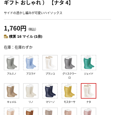
ギフト おしゃれ ） 【ナタ 4】
サイドの透かし編みが可愛いハイソックス
1,760円
（税込）
積算 16 マイル (1倍)
在庫
在庫わずか
アルミノ
アスラド
ブランコ
グリスクラー
ジェイド
ロ
キャメル
リノ
マリーノ
モスターサ
ナタ