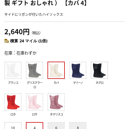
製 ギフト おしゃれ ） 【カバ 4】
サイドにリボンが付いたハイソックス
2,640円
（税込）
積算 24 マイル (1倍)
在庫
在庫わずか
ブランコ
グリスクラー
カバ
マリーノ
ネグロ
ロ
ロホ
ロサ
タマリスコ
10
4
6
8