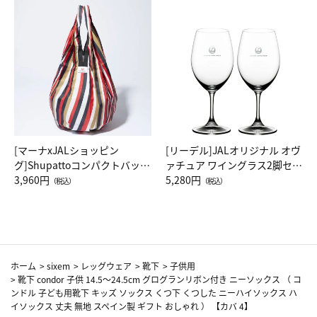
[マーナxJALショッピン
[リーデル]JALオリジナル オヴ
グ]Shupattoコンパクトバッグ
ァチュア ワイングラス2脚セッ
Drop JAL客室乗務員（LC）ス
3,960円
ト（レッドワイン）
5,280円
（税込）
（税込）
カーフ柄
ホーム
>
sixem
>
レッグウェア
>
靴下
>
子供用
>
靴下 condor 子供 14.5～24.5cm グログランリボン付き ニーソックス （ コ
ンドル 子ども用靴下 キッズ ソックス くつ下 くつした ニーハイソックス ハ
イソックス 丈夫 無地 スペイン製 ギフト おしゃれ ） 【カバ 4】