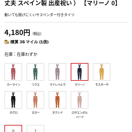
丈夫 スペイン製 出産祝い ） 【マリーノ 0】
動いても脱げにくいサスペンダー付きタイツ
4,180円
（税込）
積算 38 マイル (1倍)
在庫
在庫わずか
カーマイン
リクエ
マドレぺルラ
マリーノ
モスターサ
ネグロ
ヌガー
オクシド
ロサエンポル
バード
0
2