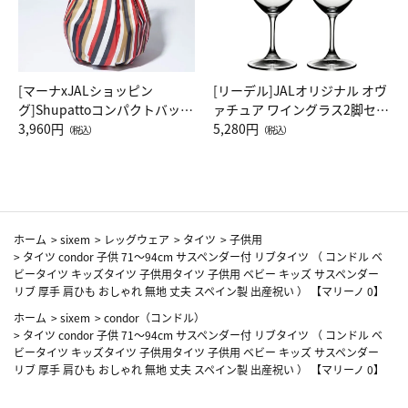
[マーナxJALショッピン
[リーデル]JALオリジナル オヴ
グ]Shupattoコンパクトバッグ
ァチュア ワイングラス2脚セッ
Drop JAL客室乗務員（LC）ス
3,960円
ト（レッドワイン）
5,280円
（税込）
（税込）
カーフ柄
ホーム
>
sixem
>
レッグウェア
>
タイツ
>
子供用
>
タイツ condor 子供 71～94cm サスペンダー付 リブタイツ （ コンドル ベ
ビータイツ キッズタイツ 子供用タイツ 子供用 ベビー キッズ サスペンダー
リブ 厚手 肩ひも おしゃれ 無地 丈夫 スペイン製 出産祝い ） 【マリーノ 0】
ホーム
>
sixem
>
condor（コンドル）
>
タイツ condor 子供 71～94cm サスペンダー付 リブタイツ （ コンドル ベ
ビータイツ キッズタイツ 子供用タイツ 子供用 ベビー キッズ サスペンダー
リブ 厚手 肩ひも おしゃれ 無地 丈夫 スペイン製 出産祝い ） 【マリーノ 0】