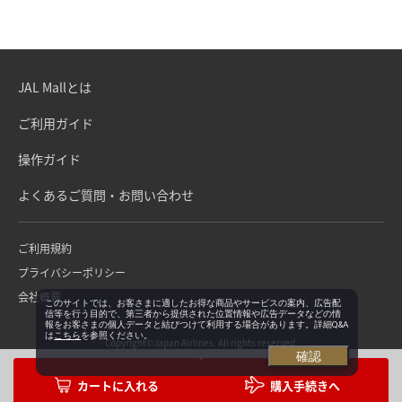
JAL Mallとは
ご利用ガイド
操作ガイド
よくあるご質問・お問い合わせ
ご利用規約
プライバシーポリシー
会社概要
このサイトでは、お客さまに適したお得な商品やサービスの案内、広告配
信等を行う目的で、第三者から提供された位置情報や広告データなどの情
報をお客さまの個人データと結びつけて利用する場合があります。詳細Q&A
は
こちら
を参照ください。
Copyright©Japan Airlines. All rights reserved.
確認
購入手続きへ