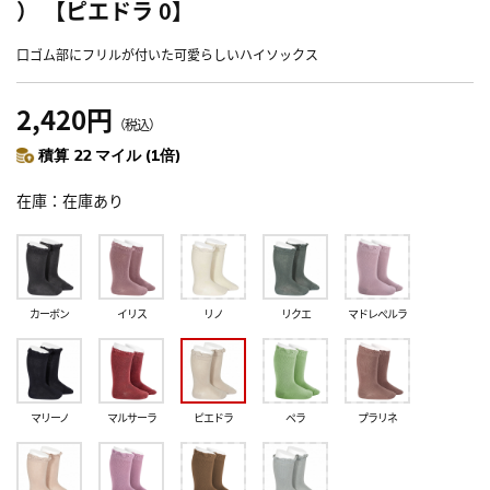
） 【ピエドラ 0】
口ゴム部にフリルが付いた可愛らしいハイソックス
2,420円
（税込）
積算 22 マイル (1倍)
在庫
在庫あり
カーボン
イリス
リノ
リクエ
マドレぺルラ
マリーノ
マルサーラ
ピエドラ
ペラ
プラリネ