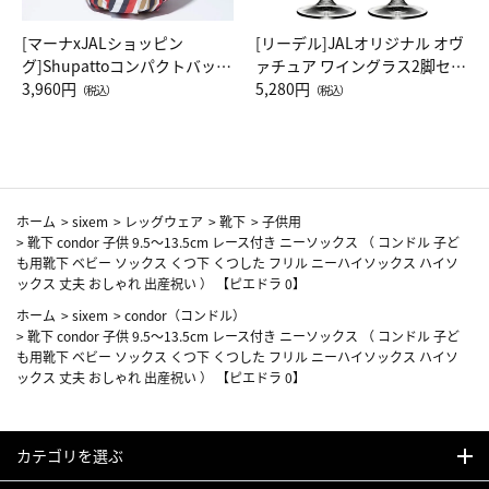
[マーナxJALショッピン
[リーデル]JALオリジナル オヴ
グ]Shupattoコンパクトバッグ
ァチュア ワイングラス2脚セッ
Drop JAL客室乗務員（LC）ス
3,960円
ト（レッドワイン）
5,280円
（税込）
（税込）
カーフ柄
ホーム
>
sixem
>
レッグウェア
>
靴下
>
子供用
>
靴下 condor 子供 9.5～13.5cm レース付き ニーソックス （ コンドル 子ど
も用靴下 ベビー ソックス くつ下 くつした フリル ニーハイソックス ハイソ
ックス 丈夫 おしゃれ 出産祝い ） 【ピエドラ 0】
ホーム
>
sixem
>
condor（コンドル）
>
靴下 condor 子供 9.5～13.5cm レース付き ニーソックス （ コンドル 子ど
も用靴下 ベビー ソックス くつ下 くつした フリル ニーハイソックス ハイソ
ックス 丈夫 おしゃれ 出産祝い ） 【ピエドラ 0】
カテゴリを選ぶ