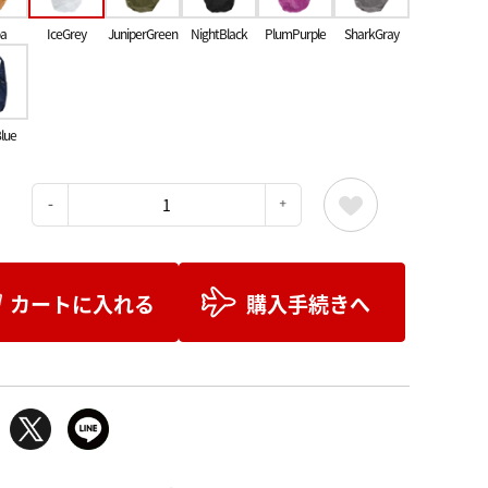
a
IceGrey
JuniperGreen
NightBlack
PlumPurple
SharkGray
Blue
：
カートに入れる
購入手続きへ