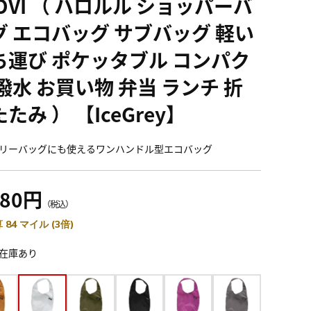
OVI （ ハロルル ショッパーバ
グ エコバッグ サブバッグ 軽い
ち運び ポケッタブル コンパク
撥水 お買い物 弁当 ランチ 折
たみ ） 【IceGrey】
リーバッグにも使えるワンハンドル型エコバッグ
080円
（税込）
 84 マイル (3倍)
在庫あり