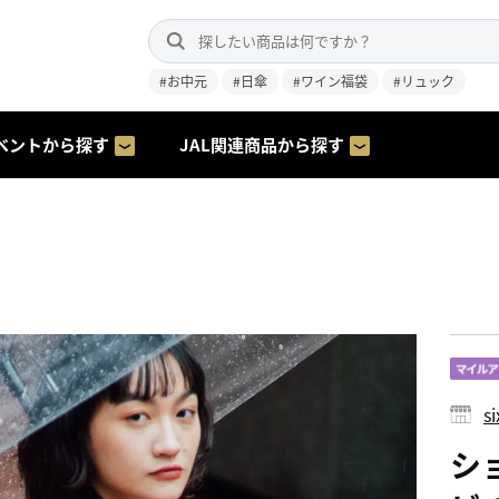
#お中元
#日傘
#ワイン福袋
#リュック
ベントから探す
JAL関連商品から探す
s
ショ