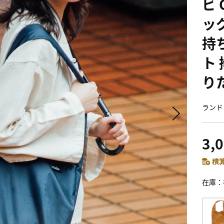
ビ 
ッ
持
ト 
りた
ランド
3,
積算
在庫