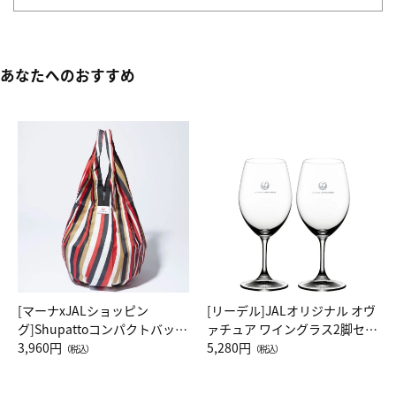
あなたへのおすすめ
[マーナxJALショッピン
[リーデル]JALオリジナル オヴ
グ]Shupattoコンパクトバッグ
ァチュア ワイングラス2脚セッ
Drop JAL客室乗務員（LC）ス
3,960円
ト（レッドワイン）
5,280円
（税込）
（税込）
カーフ柄