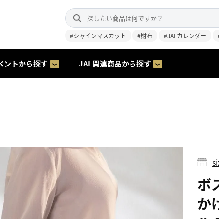
#シャインマスカット
#財布
#JALカレンダー
ベントから探す
JAL関連商品から探す
s
ボス
か