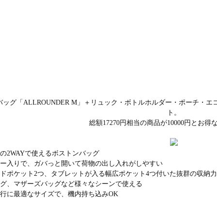
ッグ「ALLROUNDER M」＋リュック・ボトルホルダー・ポーチ・
ト。
総額17270円相当の商品が10000円とお
の2WAYで使えるボストンバッグ
ヤー入りで、ガバっと開いて荷物の出し入れがしやすい
イドポケット2つ、タブレットが入る幅広ポケット4つ付いた抜群の収納力
ッグ、マザーズバッグなど様々なシーンで使える
旅行に最適なサイズで、機内持ち込みOK