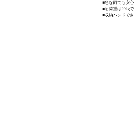
■急な雨でも安
■耐荷重は20k
■収納バンドで