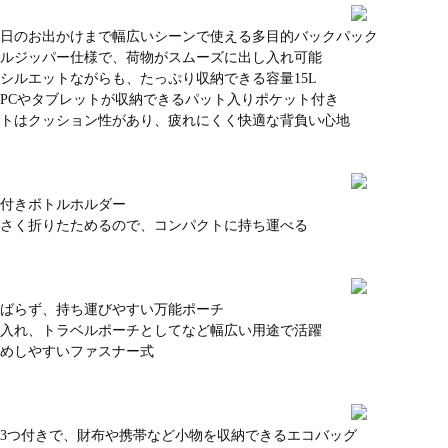
休日のお出かけまで幅広いシーンで使える多目的バックパック
ブルジッパー仕様で、荷物がスムーズに出し入れ可能
シルエットながらも、たっぷり収納できる容量15L
トPCやタブレットが収納できるパット入りポケット付き
ルトはクッション性があり、疲れにくく快適な背負い心地
能付きボトルホルダー
小さく折りたためるので、コンパクトに持ち運べる
さばらず、持ち運びやすい万能ポーチ
帳入れ、トラベルポーチとしてなど幅広い用途で活躍
閉めしやすいファスナー式
ト3つ付きで、財布や携帯など小物を収納できるエコバッグ