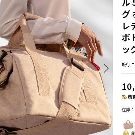
ル
グ
レ
ボ
ッ
旅行に
10
積算
在庫