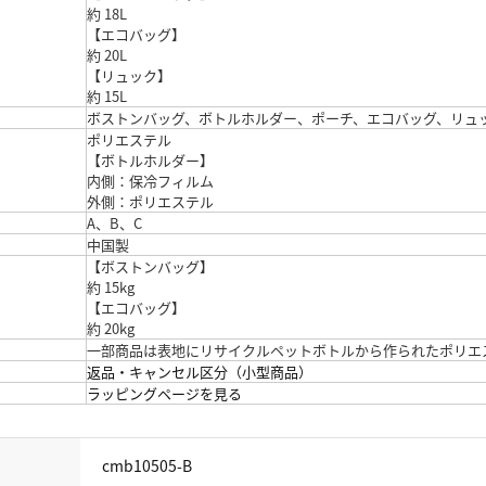
約 18L
【エコバッグ】
約 20L
【リュック】
約 15L
ボストンバッグ、ボトルホルダー、ポーチ、エコバッグ、リュ
ポリエステル
【ボトルホルダー】
内側：保冷フィルム
外側：ポリエステル
A、B、C
中国製
【ボストンバッグ】
約 15kg
【エコバッグ】
約 20kg
一部商品は表地にリサイクルペットボトルから作られたポリエ
返品・キャンセル区分（小型商品）
ラッピングページを見る
cmb10505-B