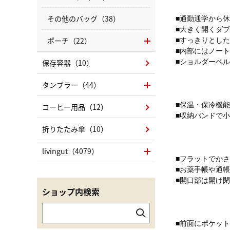
その他のバッグ（38）
■通勤通学から
■大きく開くダ
ポーチ（22）
■すっきりとした
■内部にはノー
保存容器（10）
■ショルダーベ
タンブラー（44）
■保温・保冷機
コーヒー用品（12）
■収納バンドで
折りたたみ傘（10）
livingut（4079）
■フラットでか
■お薬手帳や通
■開口部は開け
ショップ内検索
■前面にポケッ