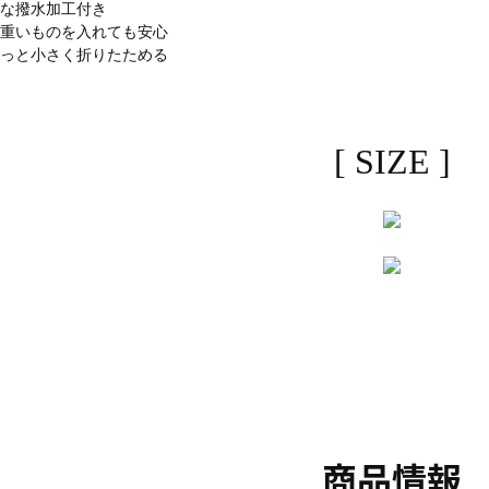
心な撥水加工付き
gで重いものを入れても安心
さっと小さく折りたためる
[ SIZE ]
商品情報