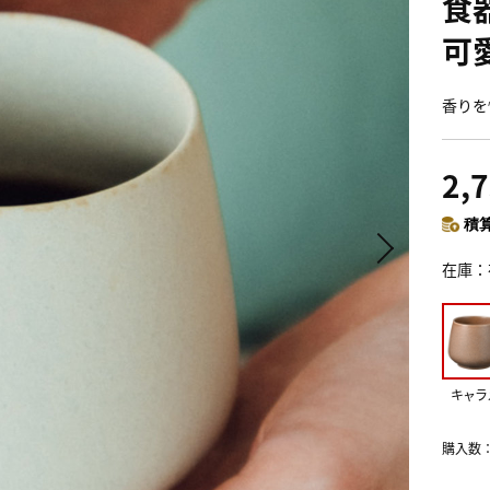
食器
可
香りを
2,
積算
在庫
キャラ
購入数