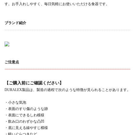
す。お手入れしやすく、毎日気軽にお使いいただける食器です。
ブランド紹介
ご注意点
【ご購入前にご確認ください】
DURALEX製品は、製造の過程で次のような特徴が見られることがあります。
・小さな気泡
・表面のすり傷のような跡
・表面にできるしわ模様
・飲み口のわずかな凸凹
・底に見える線やすじ模様
・軽いぐらつきなど