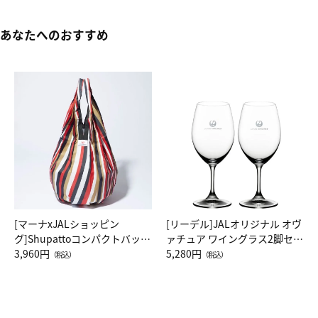
あなたへのおすすめ
[マーナxJALショッピン
[リーデル]JALオリジナル オヴ
グ]Shupattoコンパクトバッグ
ァチュア ワイングラス2脚セッ
Drop JAL客室乗務員（LC）ス
3,960円
ト（レッドワイン）
5,280円
（税込）
（税込）
カーフ柄