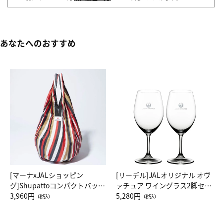
あなたへのおすすめ
[マーナxJALショッピン
[リーデル]JALオリジナル オヴ
グ]Shupattoコンパクトバッグ
ァチュア ワイングラス2脚セッ
Drop JAL客室乗務員（LC）ス
3,960円
ト（レッドワイン）
5,280円
（税込）
（税込）
カーフ柄