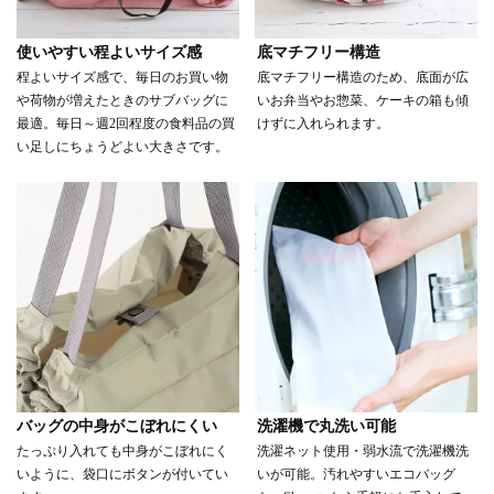
使いやすい程よいサイズ感
底マチフリー構造
程よいサイズ感で、毎日のお買い物
底マチフリー構造のため、底面が広
や荷物が増えたときのサブバッグに
いお弁当やお惣菜、ケーキの箱も傾
最適。毎日～週2回程度の食料品の買
けずに入れられます。
い足しにちょうどよい大きさです。
バッグの中身がこぼれにくい
洗濯機で丸洗い可能
たっぷり入れても中身がこぼれにく
洗濯ネット使用・弱水流で洗濯機洗
いように、袋口にボタンが付いてい
いが可能。汚れやすいエコバッグ