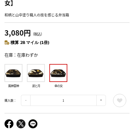
女】
和柄と山中塗り職人の技を感じる弁当箱
3,080円
（税込）
積算 28 マイル (1倍)
在庫
在庫わずか
風神雷神
波と月
傘の女
購入数：