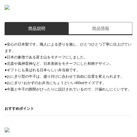
商品説明
商品情報
●安心の日本製です。職人による塗りを施し、ひとつひとつ丁寧に仕上げてい
ます。
●日本の象徴である富士山をモチーフにしました。
●北斎や風神雷神など、日本美術をモチーフにした和柄デザイン。
●ギフトにも喜ばれる日本らしい弁当箱です。
●おにぎり型の中子は、盛り付けに合わせて自由に位置を変えられます。
●おにぎり+おかずのお弁当にちょうどいい460mlサイズです。
●中蓋と中子の隙間がぴったりに設計されているので、汁漏れしにくいです。
おすすめポイント