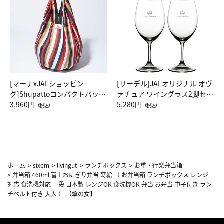
[マーナxJALショッピン
[リーデル]JALオリジナル オヴ
グ]Shupattoコンパクトバッグ
ァチュア ワイングラス2脚セッ
Drop JAL客室乗務員（LC）ス
3,960円
ト（レッドワイン）
5,280円
（税込）
（税込）
カーフ柄
ホーム
>
sixem
>
livingut
>
ランチボックス
>
お重・行楽弁当箱
>
弁当箱 460ml 富士おにぎり弁当 蒔絵 （ お弁当箱 ランチボックス レンジ
対応 食洗機対応 一段 日本製 レンジOK 食洗機OK 弁当 お弁当 中子付き ラン
チベルト付き 大人 ） 【傘の女】