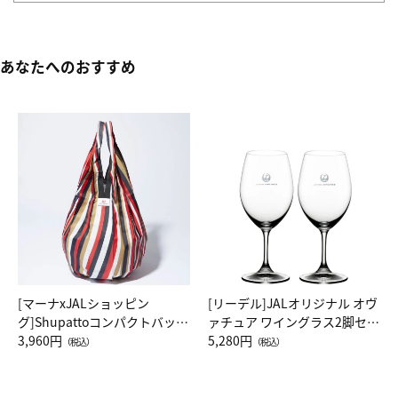
あなたへのおすすめ
[マーナxJALショッピン
[リーデル]JALオリジナル オヴ
グ]Shupattoコンパクトバッグ
ァチュア ワイングラス2脚セッ
Drop JAL客室乗務員（LC）ス
3,960円
ト（レッドワイン）
5,280円
（税込）
（税込）
カーフ柄