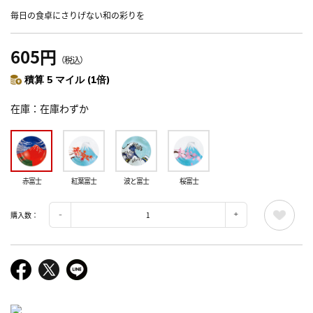
毎日の食卓にさりげない和の彩りを
605円
（税込）
積算 5 マイル (1倍)
在庫
在庫わずか
赤富士
紅葉富士
波と富士
桜富士
購入数：