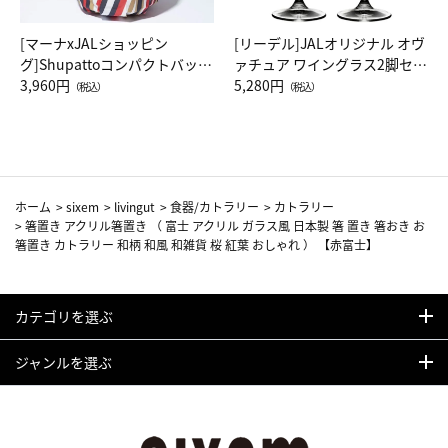
[マーナxJALショッピン
[リーデル]JALオリジナル オヴ
グ]Shupattoコンパクトバッグ
ァチュア ワイングラス2脚セッ
Drop JAL客室乗務員（LC）ス
3,960円
ト（レッドワイン）
5,280円
（税込）
（税込）
カーフ柄
ホーム
>
sixem
>
livingut
>
食器/カトラリー
>
カトラリー
>
箸置き アクリル箸置き （ 富士 アクリル ガラス風 日本製 箸 置き 箸おき お
箸置き カトラリー 和柄 和風 和雑貨 桜 紅葉 おしゃれ ） 【赤富士】
カテゴリを選ぶ
ジャンルを選ぶ