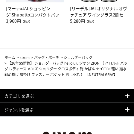
[マーナxJALショッピン
[リーデル]JALオリジナル オヴ
グ]Shupattoコンパクトバッグ
ァチュア ワイングラス2脚セッ
Drop JAL客室乗務員（LC）ス
3,960円
ト（レッドワイン）
5,280円
（税込）
（税込）
カーフ柄
ホーム
>
sixem
>
バッグ・ポーチ
>
ショルダーバッグ
>
【26年SS新色】 ショルダーバッグ hellolulu ジオン ZION （ ハロルル バッ
グ レディース メンズ ショルダー クロスボディ 鞄 かばん ナイロン 軽い 撥水
斜め掛け 肩掛け ファスナー ポケット おしゃれ ） 【NEUTRALGRAY】
カテゴリを選ぶ
ジャンルを選ぶ