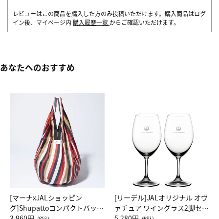
レビューはこの商品を購入した方のみ投稿いただけます。購入商品はログ
イン後、マイページ内
購入履歴一覧
からご確認いただけます。
あなたへのおすすめ
[マーナxJALショッピン
[リーデル]JALオリジナル オヴ
グ]Shupattoコンパクトバッグ
ァチュア ワイングラス2脚セッ
Drop JAL客室乗務員（LC）ス
3,960円
ト（レッドワイン）
5,280円
（税込）
（税込）