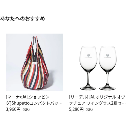
あなたへのおすすめ
[マーナxJALショッピン
[リーデル]JALオリジナル オヴ
グ]Shupattoコンパクトバッグ
ァチュア ワイングラス2脚セッ
Drop JAL客室乗務員（LC）ス
3,960円
ト（レッドワイン）
5,280円
（税込）
（税込）
カーフ柄